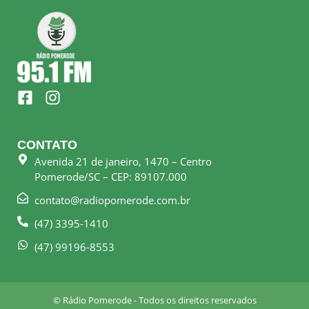
F
I
a
n
c
s
e
t
CONTATO
b
a
Avenida 21 de janeiro, 1470 – Centro
o
g
Pomerode/SC – CEP: 89107.000
o
r
k
a
contato@radiopomerode.com.br
-
m
(47) 3395-1410
s
q
(47) 99196-8553
u
a
r
© Rádio Pomerode - Todos os direitos reservados