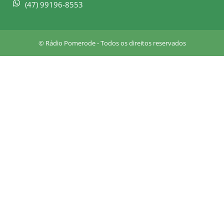
q
(47) 99196-8553
u
a
r
© Rádio Pomerode - Todos os direitos reservados
e