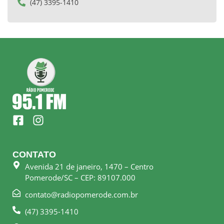
(47) 3395-1410
F
I
a
n
c
s
e
t
CONTATO
b
a
Avenida 21 de janeiro, 1470 – Centro
o
g
Pomerode/SC – CEP: 89107.000
o
r
k
a
contato@radiopomerode.com.br
-
m
(47) 3395-1410
s