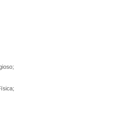
gioso;
ísica;