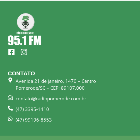
F
I
a
n
c
s
e
t
CONTATO
b
a
Avenida 21 de janeiro, 1470 – Centro
o
g
Pomerode/SC – CEP: 89107.000
o
r
k
a
contato@radiopomerode.com.br
-
m
(47) 3395-1410
s
q
(47) 99196-8553
u
a