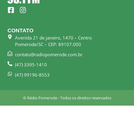
F
I
a
n
c
s
e
t
CONTATO
b
a
Avenida 21 de janeiro, 1470 – Centro
o
g
Pomerode/SC – CEP: 89107.000
o
r
k
a
contato@radiopomerode.com.br
-
m
(47) 3395-1410
s
q
(47) 99196-8553
u
a
r
© Rádio Pomerode - Todos os direitos reservados
e