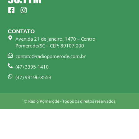
F
I
a
n
c
s
e
t
CONTATO
b
a
Avenida 21 de janeiro, 1470 – Centro
o
g
Pomerode/SC – CEP: 89107.000
o
r
k
a
contato@radiopomerode.com.br
-
m
(47) 3395-1410
s
q
(47) 99196-8553
u
a
r
© Rádio Pomerode - Todos os direitos reservados
e