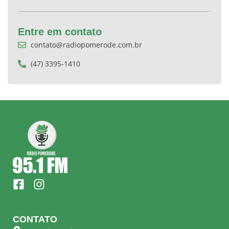
Entre em contato
contato@radiopomerode.com.br
(47) 3395-1410
F
I
a
n
c
s
e
t
CONTATO
b
a