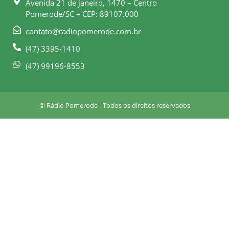
Avenida 21 de janeiro, 1470 – Centro
o
g
Pomerode/SC – CEP: 89107.000
o
r
k
a
contato@radiopomerode.com.br
-
m
(47) 3395-1410
s
q
(47) 99196-8553
u
a
r
© Rádio Pomerode - Todos os direitos reservados
e