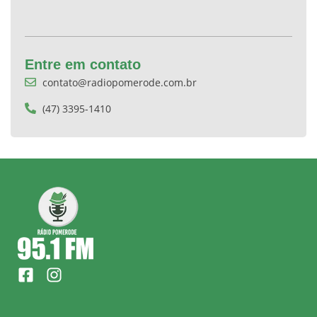
Entre em contato
contato@radiopomerode.com.br
(47) 3395-1410
F
I
a
n
c
s
e
t