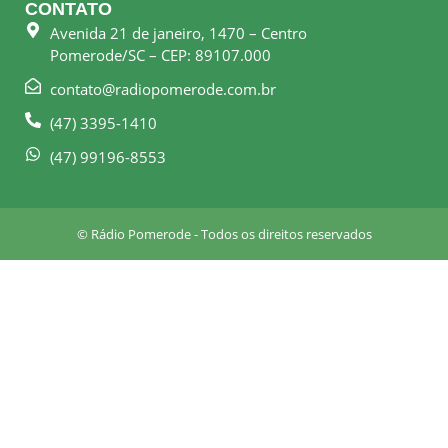
CONTATO
b
a
Avenida 21 de janeiro, 1470 – Centro
o
g
Pomerode/SC – CEP: 89107.000
o
r
k
a
contato@radiopomerode.com.br
-
m
(47) 3395-1410
s
q
(47) 99196-8553
u
a
r
© Rádio Pomerode - Todos os direitos reservados
e