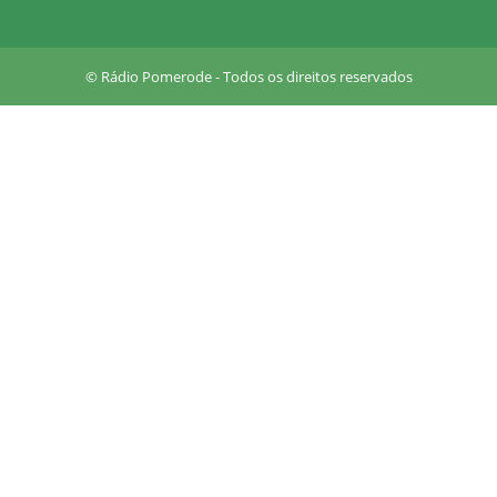
u
a
r
© Rádio Pomerode - Todos os direitos reservados
e