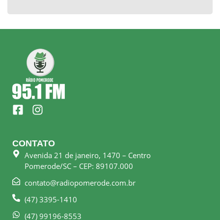
F
I
a
n
c
s
e
t
CONTATO
b
a
Avenida 21 de janeiro, 1470 – Centro
o
g
Pomerode/SC – CEP: 89107.000
o
r
k
a
contato@radiopomerode.com.br
-
m
(47) 3395-1410
s
q
(47) 99196-8553