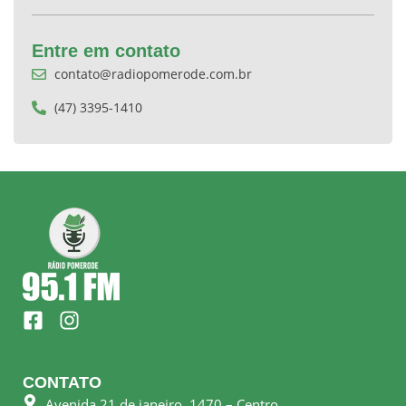
Entre em contato
contato@radiopomerode.com.br
(47) 3395-1410
F
I
a
n
c
s
e
t
CONTATO
b
a
Avenida 21 de janeiro, 1470 – Centro