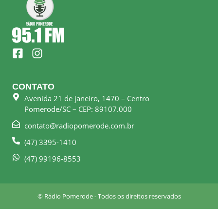
F
I
a
n
c
s
e
t
CONTATO
b
a
Avenida 21 de janeiro, 1470 – Centro
o
g
Pomerode/SC – CEP: 89107.000
o
r
k
a
contato@radiopomerode.com.br
-
m
(47) 3395-1410
s
q
(47) 99196-8553
u
a
r
© Rádio Pomerode - Todos os direitos reservados
e