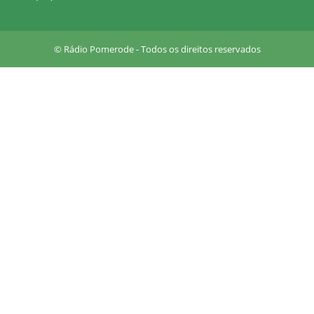
u
a
r
© Rádio Pomerode - Todos os direitos reservados
e