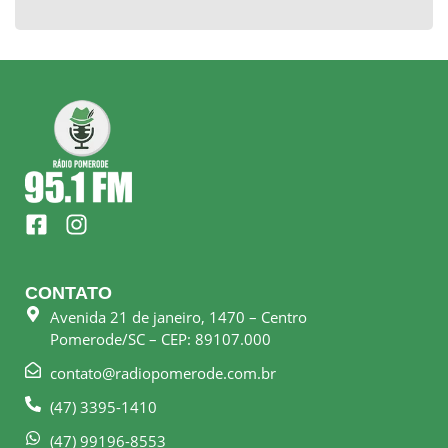
F
I
a
n
c
s
e
t
CONTATO
b
a
Avenida 21 de janeiro, 1470 – Centro
o
g
Pomerode/SC – CEP: 89107.000
o
r
k
a
contato@radiopomerode.com.br
-
m
(47) 3395-1410
s
q
(47) 99196-8553