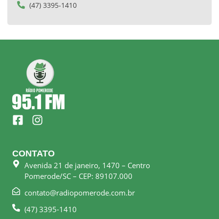
(47) 3395-1410
F
I
a
n
c
s
e
t
CONTATO
b
a
Avenida 21 de janeiro, 1470 – Centro
o
g
Pomerode/SC – CEP: 89107.000
o
r
k
a
contato@radiopomerode.com.br
-
m
(47) 3395-1410
s