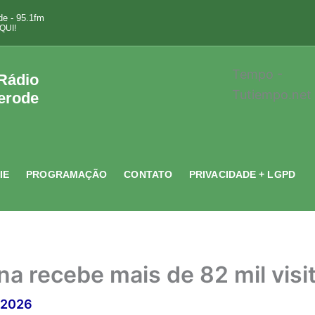
e - 95.1fm
QUI!
Tempo -
 Rádio
Tutiempo.net
erode
IE
PROGRAMAÇÃO
CONTATO
PRIVACIDADE + LGPD
a recebe mais de 82 mil visi
/2026