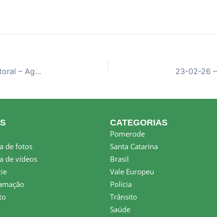
23-01-26 – Talk Show Pomerana – Sicredi Vale Litoral – Agência Pomerode
KS
CATEGORIAS
Pomerode
a de fotos
Santa Catarina
a de vídeos
Brasil
ie
Vale Europeu
amação
Polícia
to
Trânsito
Saúde