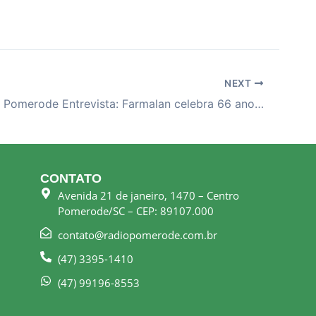
NEXT
26-05-26 – Pomerode Entrevista: Farmalan celebra 66 anos junto à comunidade de Pomerode
CONTATO
Avenida 21 de janeiro, 1470 – Centro
Pomerode/SC – CEP: 89107.000
contato@radiopomerode.com.br
(47) 3395-1410
(47) 99196-8553