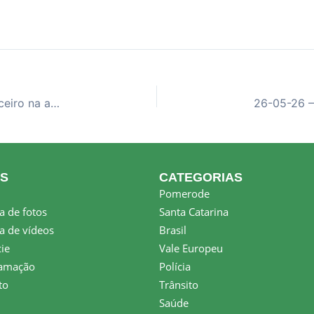
26-05-26 – Pomerode lança o Programa MEI Parceiro na abertura da Semana do MEI 2026
KS
CATEGORIAS
Pomerode
a de fotos
Santa Catarina
a de vídeos
Brasil
ie
Vale Europeu
amação
Polícia
to
Trânsito
Saúde