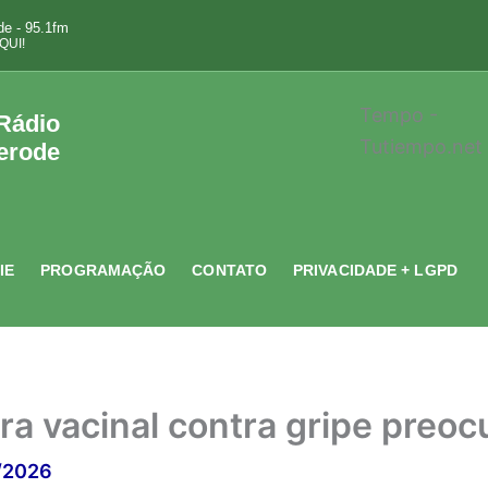
e - 95.1fm
QUI!
Tempo -
 Rádio
Tutiempo.net
erode
IE
PROGRAMAÇÃO
CONTATO
PRIVACIDADE + LGPD
ra vacinal contra gripe pre
/2026