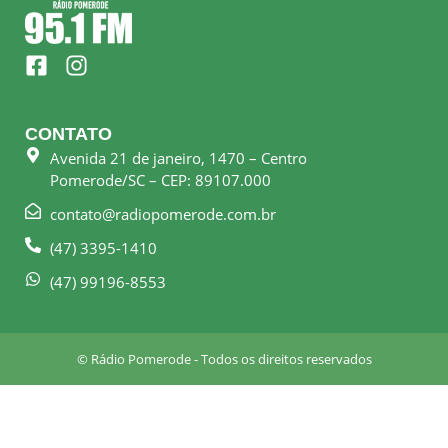
F
I
a
n
c
s
e
t
CONTATO
b
a
Avenida 21 de janeiro, 1470 – Centro
o
g
Pomerode/SC – CEP: 89107.000
o
r
k
a
contato@radiopomerode.com.br
-
m
(47) 3395-1410
s
q
(47) 99196-8553
u
a
r
© Rádio Pomerode - Todos os direitos reservados
e