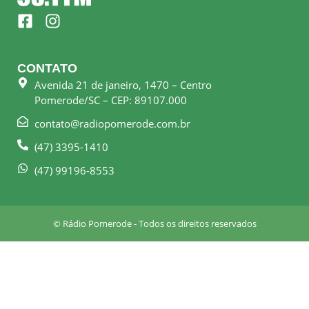
F
I
a
n
c
s
e
t
CONTATO
b
a
Avenida 21 de janeiro, 1470 – Centro
o
g
Pomerode/SC – CEP: 89107.000
o
r
k
a
contato@radiopomerode.com.br
-
m
(47) 3395-1410
s
q
(47) 99196-8553
u
a
r
© Rádio Pomerode - Todos os direitos reservados
e