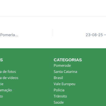
23-08-25 – Diretoria faz balanço positivo da 14ª Pomerlamm Fest
KS
CATEGORIAS
Pomerode
a de fotos
Santa Catarina
a de vídeos
Brasil
ie
Vale Europeu
amação
Polícia
to
Trânsito
Saúde