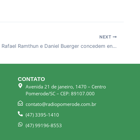
NEXT
23-08-25 – Rafael Ramthun e Daniel Buerger concedem entrevista na Rádio Pomerode
CONTATO
Avenida 21 de janeiro, 1470 – Centro
Pomerode/SC – CEP: 89107.000
contato@radiopomerode.com.br
(47) 3395-1410
(47) 99196-8553