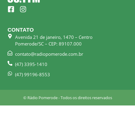
F
I
a
n
c
s
e
t
CONTATO
b
a
Avenida 21 de janeiro, 1470 – Centro
o
g
Pomerode/SC – CEP: 89107.000
o
r
k
a
contato@radiopomerode.com.br
-
m
(47) 3395-1410
s
q
(47) 99196-8553
u
a
r
© Rádio Pomerode - Todos os direitos reservados
e