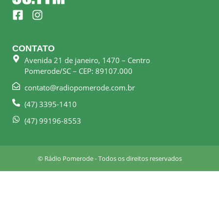
F
I
a
n
c
s
e
t
CONTATO
b
a
Avenida 21 de janeiro, 1470 – Centro
o
g
Pomerode/SC – CEP: 89107.000
o
r
k
a
contato@radiopomerode.com.br
-
m
(47) 3395-1410
s
q
(47) 99196-8553
u
a
r
© Rádio Pomerode - Todos os direitos reservados
e