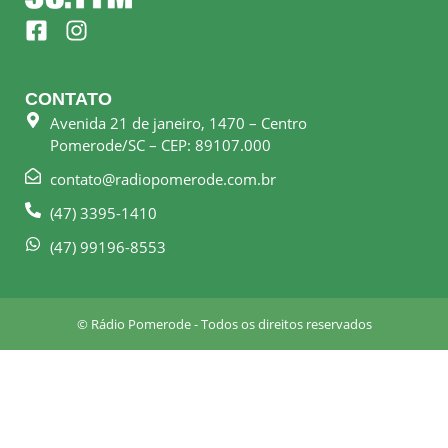
F
I
a
n
c
s
e
t
CONTATO
b
a
Avenida 21 de janeiro, 1470 – Centro
o
g
Pomerode/SC – CEP: 89107.000
o
r
k
a
contato@radiopomerode.com.br
-
m
(47) 3395-1410
s
q
(47) 99196-8553
u
a
r
© Rádio Pomerode - Todos os direitos reservados
e