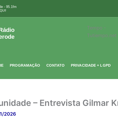
e - 95.1fm
QUI!
Tempo -
 Rádio
Tutiempo.net
erode
IE
PROGRAMAÇÃO
CONTATO
PRIVACIDADE + LGPD
nidade – Entrevista Gilmar 
1/2026