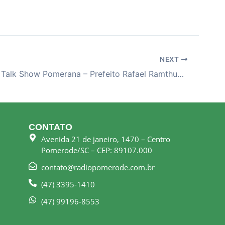
NEXT
23-01-26 – Talk Show Pomerana – Prefeito Rafael Ramthun e Vice Daniel Buerger
CONTATO
Avenida 21 de janeiro, 1470 – Centro
Pomerode/SC – CEP: 89107.000
contato@radiopomerode.com.br
(47) 3395-1410
(47) 99196-8553