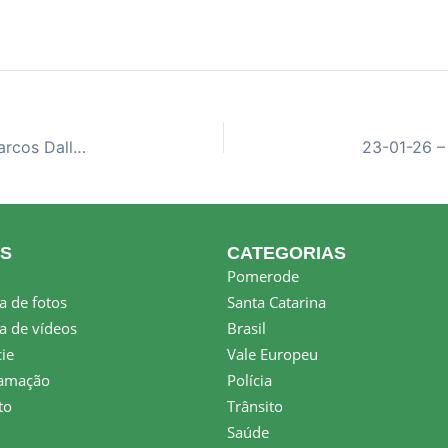
06-01-26 – A Voz da Comunidade – Entrevista Marcos Dallmann
KS
CATEGORIAS
Pomerode
a de fotos
Santa Catarina
a de vídeos
Brasil
ie
Vale Europeu
amação
Polícia
to
Trânsito
Saúde