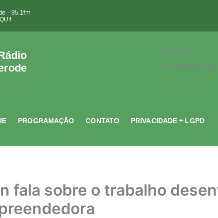
e - 95.1fm
QUI!
Tempo -
 Rádio
Tutiempo.net
erode
IE
PROGRAMAÇÃO
CONTATO
PRIVACIDADE + LGPD
 fala sobre o trabalho desen
preendedora