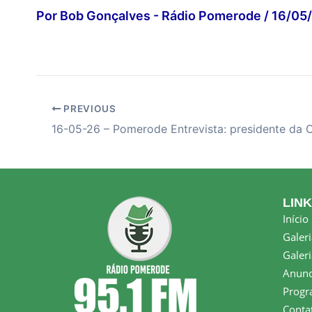
Por
Bob Gonçalves - Rádio Pomerode
/
16/05
PREVIOUS
LIN
Início
Galeri
Galeri
Anunc
Progr
Conta