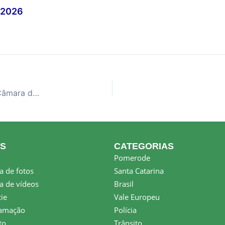
/2026
16-05-26 – Pomerode Entrevista: presidente da Câmara de Vereadores, Geliandro Ribeiro
KS
CATEGORIAS
Pomerode
a de fotos
Santa Catarina
a de vídeos
Brasil
ie
Vale Europeu
amação
Polícia
to
Trânsito