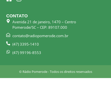
a
n
c
s
e
t
CONTATO
b
a
Avenida 21 de janeiro, 1470 – Centro
o
g
Pomerode/SC – CEP: 89107.000
o
r
k
a
contato@radiopomerode.com.br
-
m
(47) 3395-1410
s
q
(47) 99196-8553
u
a
r
© Rádio Pomerode - Todos os direitos reservados
e