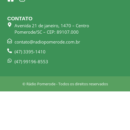
a
n
c
s
e
t
CONTATO
b
a
Avenida 21 de janeiro, 1470 – Centro
o
g
Pomerode/SC – CEP: 89107.000
o
r
k
a
contato@radiopomerode.com.br
-
m
(47) 3395-1410
s
q
(47) 99196-8553
u
a
r
© Rádio Pomerode - Todos os direitos reservados
e