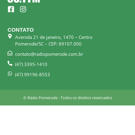
F
I
a
n
c
s
e
t
CONTATO
b
a
Avenida 21 de janeiro, 1470 – Centro
o
g
Pomerode/SC – CEP: 89107.000
o
r
k
a
contato@radiopomerode.com.br
-
m
(47) 3395-1410
s
q
(47) 99196-8553
u
a
r
© Rádio Pomerode - Todos os direitos reservados
e