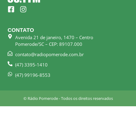
F
I
a
n
c
s
e
t
CONTATO
b
a
Avenida 21 de janeiro, 1470 – Centro
o
g
Pomerode/SC – CEP: 89107.000
o
r
k
a
contato@radiopomerode.com.br
-
m
(47) 3395-1410
s
q
(47) 99196-8553
u
a
r
© Rádio Pomerode - Todos os direitos reservados
e