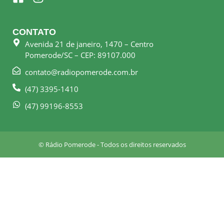
a
n
c
s
e
t
CONTATO
b
a
Avenida 21 de janeiro, 1470 – Centro
o
g
Pomerode/SC – CEP: 89107.000
o
r
k
a
contato@radiopomerode.com.br
-
m
(47) 3395-1410
s
q
(47) 99196-8553
u
a
r
© Rádio Pomerode - Todos os direitos reservados
e