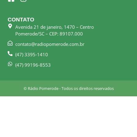
a
n
c
s
e
t
CONTATO
b
a
Avenida 21 de janeiro, 1470 – Centro
o
g
Pomerode/SC – CEP: 89107.000
o
r
k
a
contato@radiopomerode.com.br
-
m
(47) 3395-1410
s
q
(47) 99196-8553
u
a
r
© Rádio Pomerode - Todos os direitos reservados
e