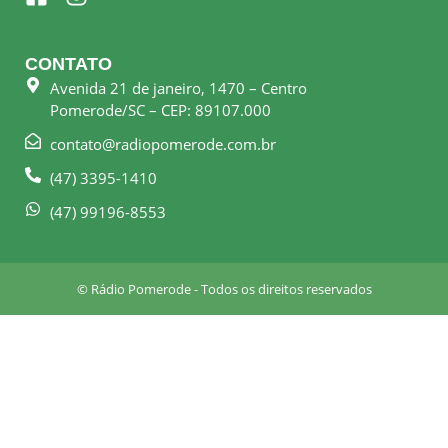
a
n
c
s
e
t
CONTATO
b
a
Avenida 21 de janeiro, 1470 – Centro
o
g
Pomerode/SC – CEP: 89107.000
o
r
k
a
contato@radiopomerode.com.br
-
m
(47) 3395-1410
s
q
(47) 99196-8553
u
a
r
© Rádio Pomerode - Todos os direitos reservados
e