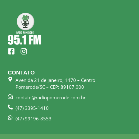
F
I
a
n
c
s
e
t
CONTATO
b
a
Avenida 21 de janeiro, 1470 – Centro
o
g
Pomerode/SC – CEP: 89107.000
o
r
k
a
contato@radiopomerode.com.br
-
m
(47) 3395-1410
s
q
(47) 99196-8553
u
a