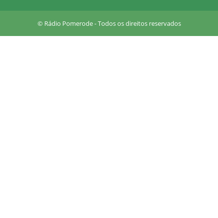
a
r
© Rádio Pomerode - Todos os direitos reservados
e