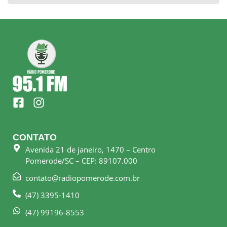
F
I
a
n
c
s
e
t
CONTATO
b
a
Avenida 21 de janeiro, 1470 – Centro
o
g
Pomerode/SC – CEP: 89107.000
o
r
k
a
contato@radiopomerode.com.br
-
m
(47) 3395-1410
s
q
(47) 99196-8553
u