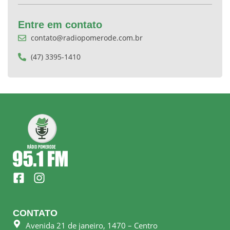
Entre em contato
contato@radiopomerode.com.br
(47) 3395-1410
F
I
a
n
c
s
e
t
CONTATO
b
a
Avenida 21 de janeiro, 1470 – Centro