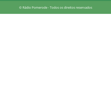
a
r
© Rádio Pomerode - Todos os direitos reservados
e