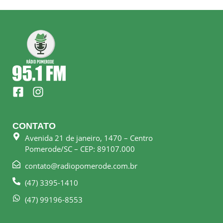
F
I
a
n
c
s
e
t
CONTATO
b
a
Avenida 21 de janeiro, 1470 – Centro
o
g
Pomerode/SC – CEP: 89107.000
o
r
k
a
contato@radiopomerode.com.br
-
m
(47) 3395-1410
s
q
(47) 99196-8553
u