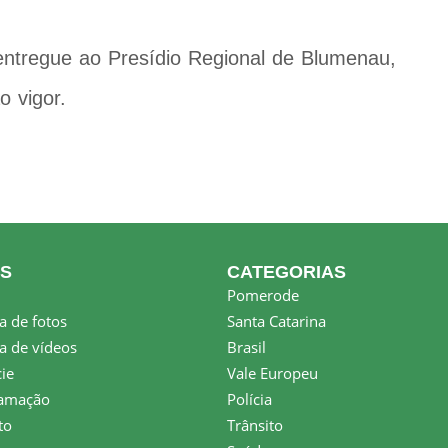
 entregue ao Presídio Regional de Blumenau,
 vigor.
KS
CATEGORIAS
Pomerode
a de fotos
Santa Catarina
a de vídeos
Brasil
ie
Vale Europeu
amação
Polícia
to
Trânsito