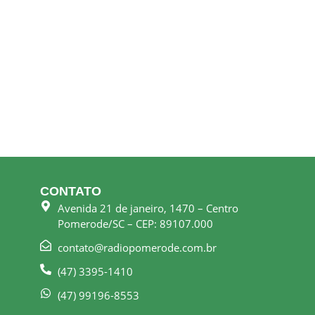
CONTATO
Avenida 21 de janeiro, 1470 – Centro
Pomerode/SC – CEP: 89107.000
contato@radiopomerode.com.br
(47) 3395-1410
(47) 99196-8553