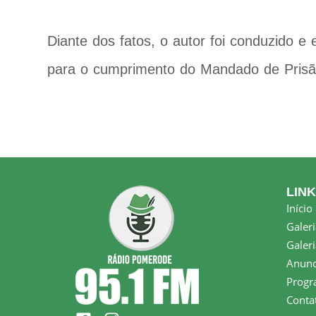
Diante dos fatos, o autor foi conduzido e
para o cumprimento do Mandado de Prisão
LIN
Início
Galeri
Galeri
Anunc
Progr
Conta
F
I