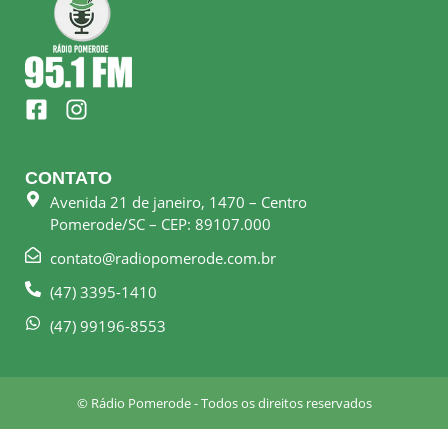
F
I
a
n
c
s
e
t
CONTATO
b
a
Avenida 21 de janeiro, 1470 – Centro
o
g
Pomerode/SC – CEP: 89107.000
o
r
k
a
contato@radiopomerode.com.br
-
m
(47) 3395-1410
s
q
(47) 99196-8553
u
a
r
© Rádio Pomerode - Todos os direitos reservados
e