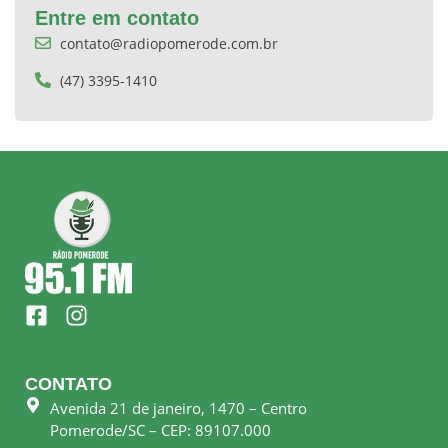
Entre em contato
contato@radiopomerode.com.br
(47) 3395-1410
F
I
a
n
c
s
e
t
CONTATO
b
a
Avenida 21 de janeiro, 1470 – Centro
o
g
Pomerode/SC – CEP: 89107.000
o
r