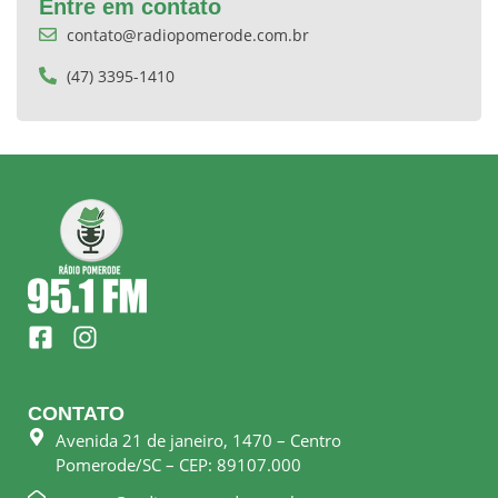
Entre em contato
contato@radiopomerode.com.br
(47) 3395-1410
F
I
a
n
c
s
e
t
CONTATO
b
a
Avenida 21 de janeiro, 1470 – Centro
o
g
Pomerode/SC – CEP: 89107.000
o
r