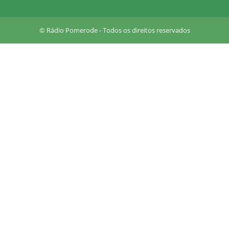
u
a
r
© Rádio Pomerode - Todos os direitos reservados
e