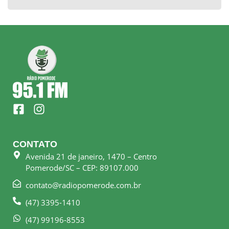
F
I
a
n
c
s
e
t
CONTATO
b
a
Avenida 21 de janeiro, 1470 – Centro
o
g
Pomerode/SC – CEP: 89107.000
o
r
k
a
contato@radiopomerode.com.br
-
m
(47) 3395-1410
s
q
(47) 99196-8553