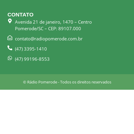
c
s
e
t
CONTATO
b
a
Avenida 21 de janeiro, 1470 – Centro
o
g
Pomerode/SC – CEP: 89107.000
o
r
k
a
contato@radiopomerode.com.br
-
m
(47) 3395-1410
s
q
(47) 99196-8553
u
a
r
© Rádio Pomerode - Todos os direitos reservados
e