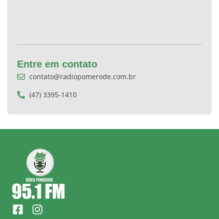
Entre em contato
contato@radiopomerode.com.br
(47) 3395-1410
F
I
a
n