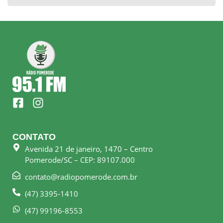
F
I
a
n
c
s
e
t
CONTATO
b
a
Avenida 21 de janeiro, 1470 – Centro
o
g
Pomerode/SC – CEP: 89107.000
o
r
k
a
contato@radiopomerode.com.br
-
m
(47) 3395-1410
s
q
(47) 99196-8553