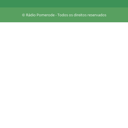
u
a
r
© Rádio Pomerode - Todos os direitos reservados
e