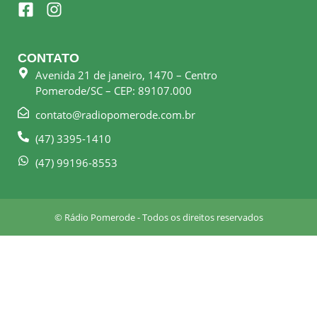
F
I
a
n
c
s
e
t
CONTATO
b
a
Avenida 21 de janeiro, 1470 – Centro
o
g
Pomerode/SC – CEP: 89107.000
o
r
k
a
contato@radiopomerode.com.br
-
m
(47) 3395-1410
s
q
(47) 99196-8553
u
a
r
© Rádio Pomerode - Todos os direitos reservados
e