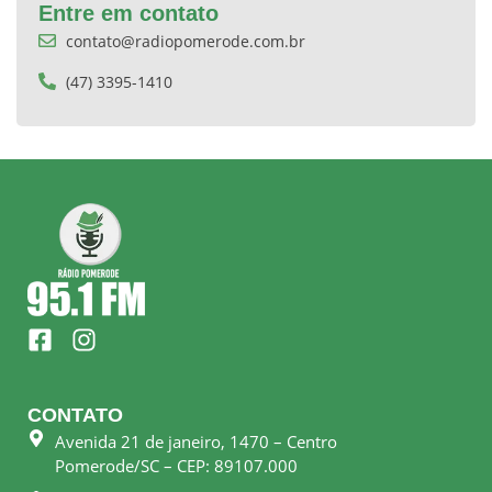
Entre em contato
contato@radiopomerode.com.br
(47) 3395-1410
F
I
a
n
c
s
e
t
CONTATO
b
a
Avenida 21 de janeiro, 1470 – Centro
o
g
Pomerode/SC – CEP: 89107.000
o
r