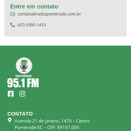
Entre em contato
contato@radiopomerode.com.br
(47) 3395-1410
F
I
a
n
c
s
e
t
CONTATO
b
a
Avenida 21 de janeiro, 1470 – Centro
o
g
Pomerode/SC – CEP: 89107.000
o
r