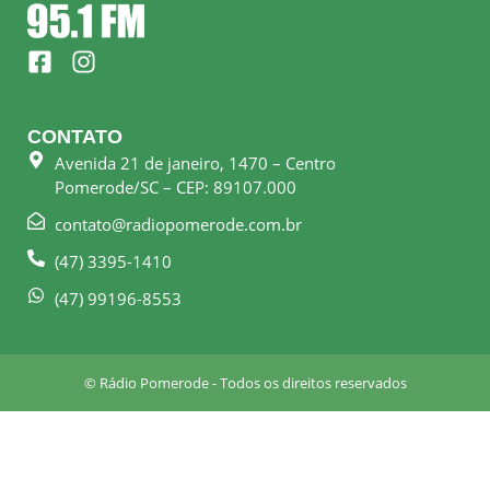
F
I
a
n
c
s
e
t
CONTATO
b
a
Avenida 21 de janeiro, 1470 – Centro
o
g
Pomerode/SC – CEP: 89107.000
o
r
k
a
contato@radiopomerode.com.br
-
m
(47) 3395-1410
s
q
(47) 99196-8553
u
a
r
© Rádio Pomerode - Todos os direitos reservados
e