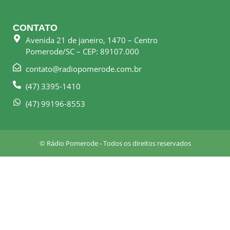
c
s
e
t
CONTATO
b
a
Avenida 21 de janeiro, 1470 – Centro
o
g
Pomerode/SC – CEP: 89107.000
o
r
k
a
contato@radiopomerode.com.br
-
m
(47) 3395-1410
s
q
(47) 99196-8553
u
a
r
© Rádio Pomerode - Todos os direitos reservados
e