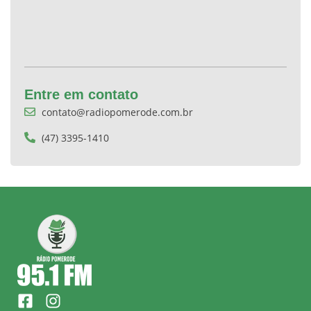
Entre em contato
contato@radiopomerode.com.br
(47) 3395-1410
F
I
a
n