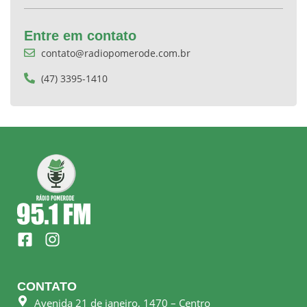
Entre em contato
contato@radiopomerode.com.br
(47) 3395-1410
F
I
a
n
c
s
e
t
CONTATO
b
a
Avenida 21 de janeiro, 1470 – Centro