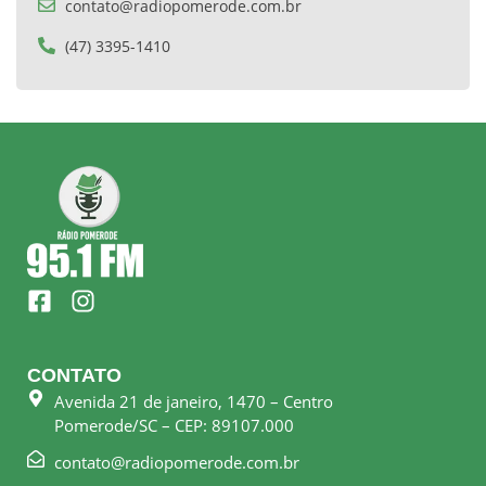
contato@radiopomerode.com.br
(47) 3395-1410
F
I
a
n
c
s
e
t
CONTATO
b
a
Avenida 21 de janeiro, 1470 – Centro
o
g
Pomerode/SC – CEP: 89107.000
o
r
k
a
contato@radiopomerode.com.br