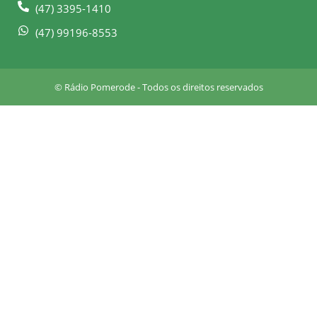
-
m
(47) 3395-1410
s
q
(47) 99196-8553
u
a
r
© Rádio Pomerode - Todos os direitos reservados
e