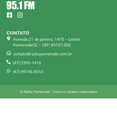
F
I
a
n
c
s
e
t
CONTATO
b
a
Avenida 21 de janeiro, 1470 – Centro
o
g
Pomerode/SC – CEP: 89107.000
o
r
k
a
contato@radiopomerode.com.br
-
m
(47) 3395-1410
s
q
(47) 99196-8553
u
a
r
© Rádio Pomerode - Todos os direitos reservados
e