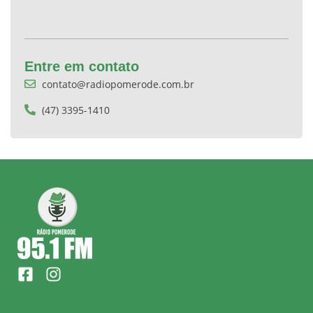
Entre em contato
contato@radiopomerode.com.br
(47) 3395-1410
F
I
a
n
c
s