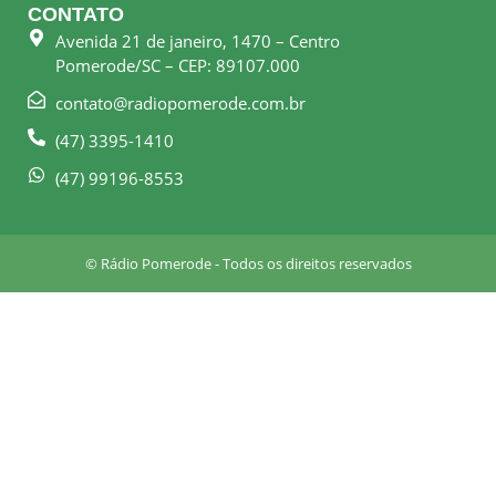
e
t
CONTATO
b
a
Avenida 21 de janeiro, 1470 – Centro
o
g
Pomerode/SC – CEP: 89107.000
o
r
k
a
contato@radiopomerode.com.br
-
m
(47) 3395-1410
s
q
(47) 99196-8553
u
a
r
© Rádio Pomerode - Todos os direitos reservados
e